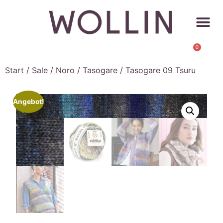
0
Start
/
Sale
/
Noro
/
Tasogare
/ Tasogare 09 Tsuru
Angebot!