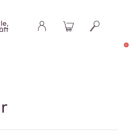
le,
äft
0
r