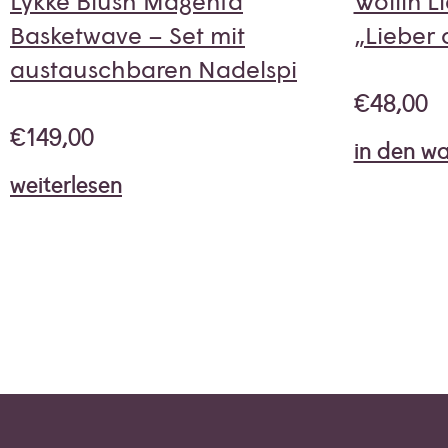
Lykke Blush Magenta
Wollin L
Basketwave – Set mit
„Lieber
austauschbaren Nadelspi
€
48,00
€
149,00
in den w
weiterlesen