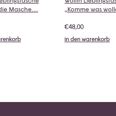
ieblingstasche
Wollin Lieblingst
 die Masche….
„Komme was woll
€
48,00
arenkorb
in den warenkorb