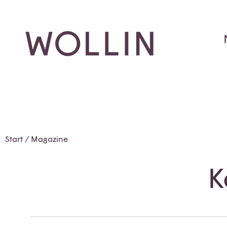
Start
/ Magazine
K