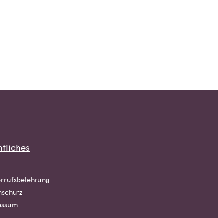
tliches
rrufsbelehrung
nschutz
essum