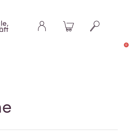
le,
äft
0
ne