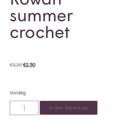
summer
crochet
€
3,20
€
2,50
Vorrätig
In den Warenkorb