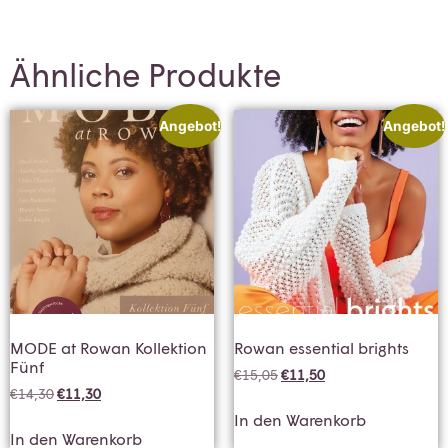
Ähnliche Produkte
Angebot!
Angebot!
MODE at Rowan Kollektion
Rowan essential brights
Fünf
€
15,05
€
11,50
€
14,30
€
11,30
In den Warenkorb
In den Warenkorb