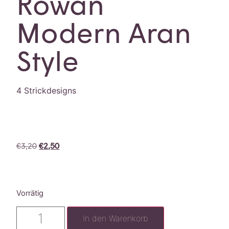
Rowan
Modern Aran
Style
4 Strickdesigns
€
3,20
€
2,50
Vorrätig
In den Warenkorb