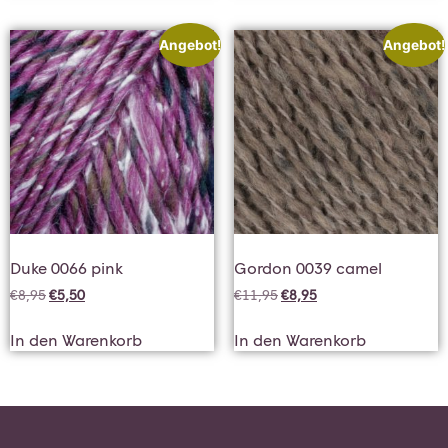
Angebot!
Angebot!
Duke 0066 pink
Gordon 0039 camel
€
8,95
€
5,50
€
11,95
€
8,95
In den Warenkorb
In den Warenkorb