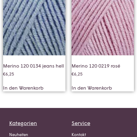
Merino 120 0134 jeans hell
Merino 120 0219 rosé
€
6,25
€
6,25
In den Warenkorb
In den Warenkorb
Kategorien
Service
Neuheiten
Kontakt