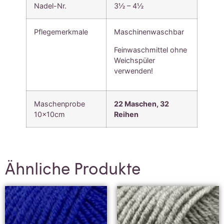
Nadel-Nr.
3½ – 4½
Pflegemerkmale
Maschinenwaschbar
Feinwaschmittel ohne
Weichspüler
verwenden!
Maschenprobe
22 Maschen,
32
10x10cm
Reihen
Ähnliche Produkte