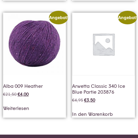
Angebot!
Angebot!
Alba 009 Heather
Arwetta Classic 340 Ice
Blue Partie 203876
€
21,50
€
4,00
€
4,95
€
3,50
Weiterlesen
In den Warenkorb