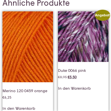
Ähnliche Produkte
Angebot!
Duke 0066 pink
€
8,95
€
5,50
In den Warenkorb
Merino 120 0459 orange
€
6,25
In den Warenkorb