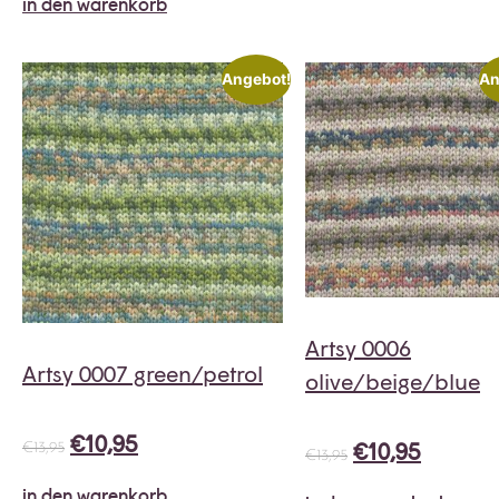
in den warenkorb
Angebot!
An
Artsy 0006
Artsy 0007 green/petrol
olive/beige/blue
€
10,95
€
10,95
€
13,95
€
13,95
in den warenkorb