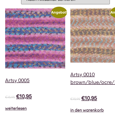
Angebot!
An
Artsy 0010
Artsy 0005
brown/blue/ocre/l
€
10,95
€
10,95
€
13,95
€
13,95
weiterlesen
in den warenkorb