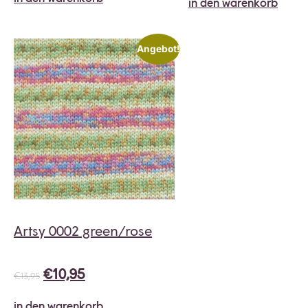
in den warenkorb
Angebot!
Artsy 0002 green/rose
€
10,95
€
13,95
in den warenkorb