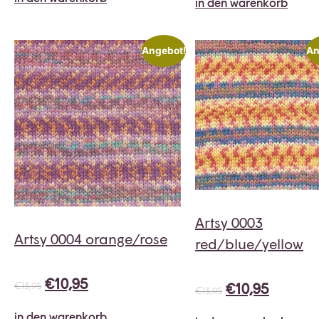
in den warenkorb
Angebot!
An
Artsy 0003
Artsy 0004 orange/rose
red/blue/yellow
€
10,95
€
10,95
€
13,95
€
13,95
in den warenkorb