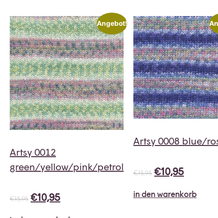
Angebot!
An
Artsy 0008 blue/ro
Artsy 0012
green/yellow/pink/petrol
€
10,95
€
13,95
in den warenkorb
€
10,95
€
13,95