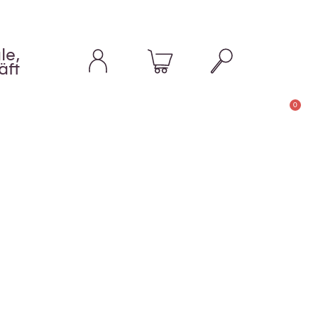
le,
äft
0