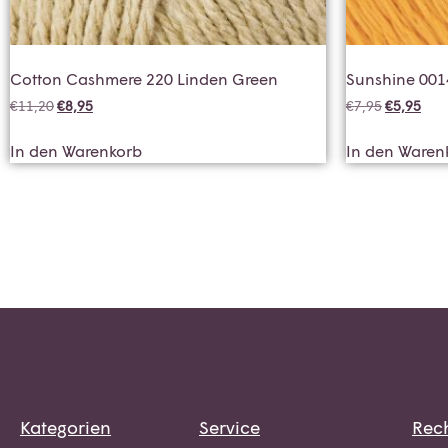
Cotton Cashmere 220 Linden Green
Sunshine 00
€
11,20
€
8,95
€
7,95
€
5,95
In den Warenkorb
In den Waren
Kategorien
Service
Rech