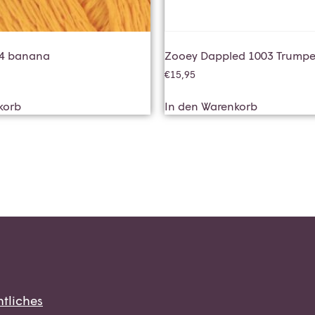
14 banana
Zooey Dappled 1003 Trumpet
€
15,95
korb
In den Warenkorb
tliches