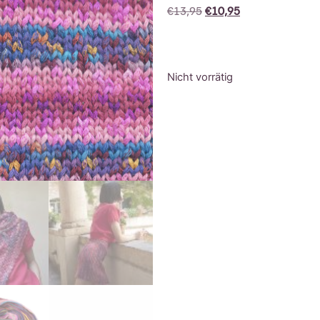
€
13,95
€
10,95
Nicht vorrätig