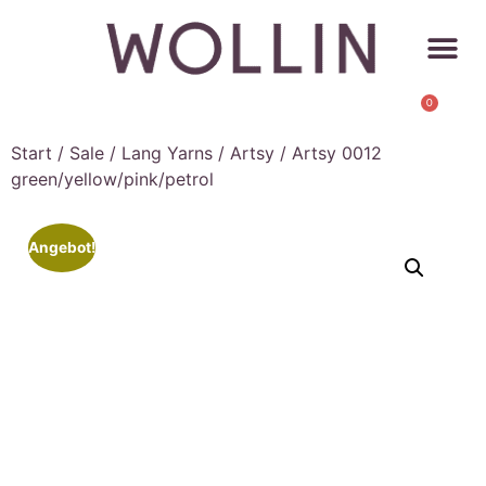
0
Start
/
Sale
/
Lang Yarns
/
Artsy
/ Artsy 0012
green/yellow/pink/petrol
Angebot!