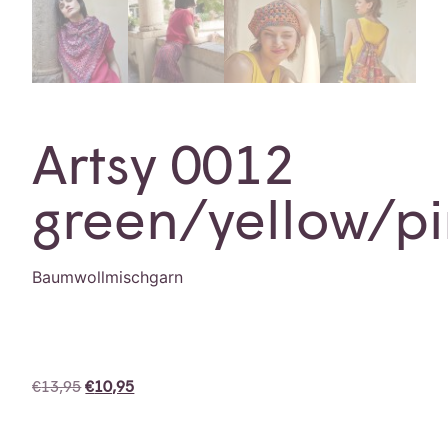
Artsy 0012
green/yellow/pi
Baumwollmischgarn
€
13,95
€
10,95