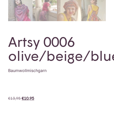
Artsy 0006
olive/beige/blu
Baumwollmischgarn
€
13,95
€
10,95