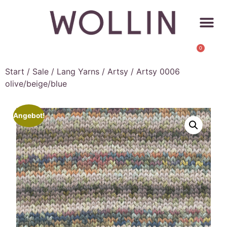
0
Start
/
Sale
/
Lang Yarns
/
Artsy
/ Artsy 0006
olive/beige/blue
Angebot!