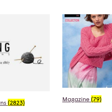
Magazine
(79)
rns
(2823)