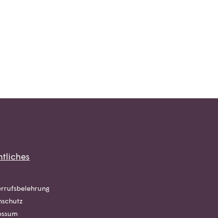
tliches
rrufsbelehrung
nschutz
essum