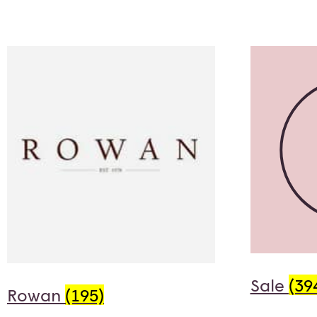
Sale
(39
Rowan
(195)