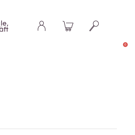
le,
äft
0