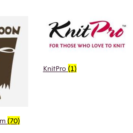
KnitPro
(1)
rm
(70)