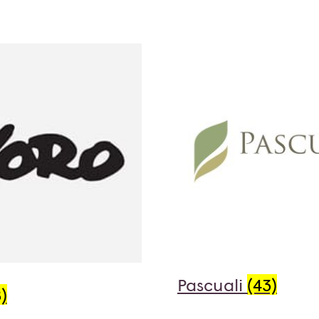
Pascuali
(43)
)