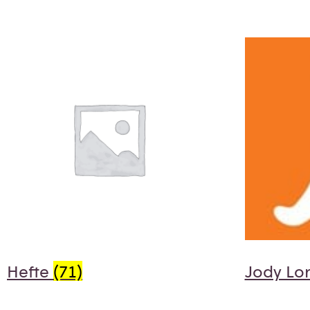
Hefte
(71)
Jody Lo