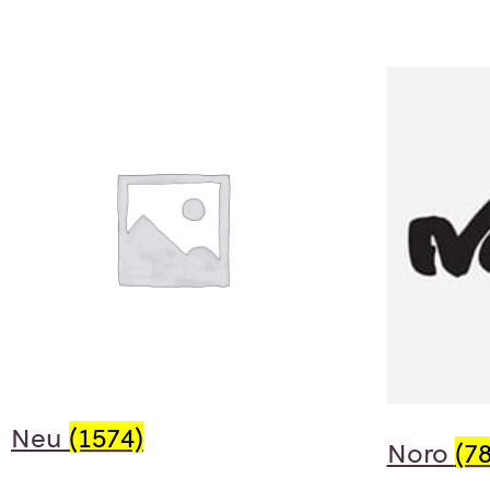
Neu
(1574)
Noro
(78