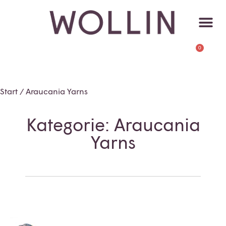
0
Start
/ Araucania Yarns
Kategorie: Araucania
Yarns