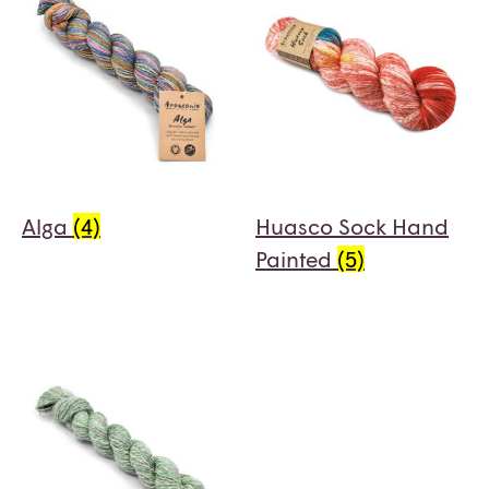
Alga
(4)
Huasco Sock Hand
Painted
(5)