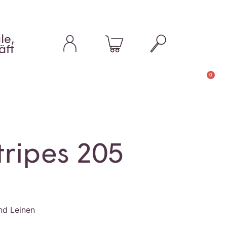
le,
äft
0
tripes 205
nd Leinen