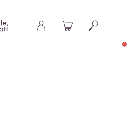
le,
äft
0