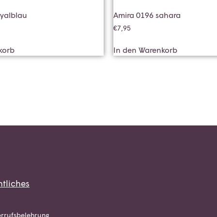
oyalblau
Amira 0196 sahara
€
7,95
korb
In den Warenkorb
tliches
rrufsbelehrung