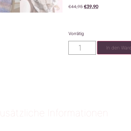
€
44,95
€
39,90
Vorrätig
In den War
usätzliche Informationen