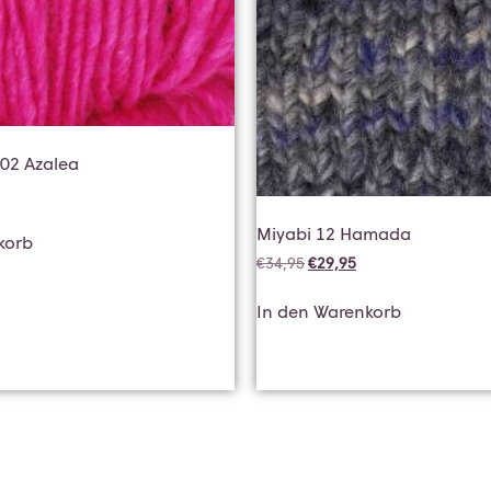
102 Azalea
Miyabi 12 Hamada
korb
€
34,95
€
29,95
In den Warenkorb