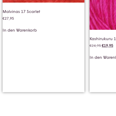
Malvinas 17 Scarlet
€
27,95
In den Warenkorb
Kashirukuru 
€
24,95
€
19,95
In den Waren