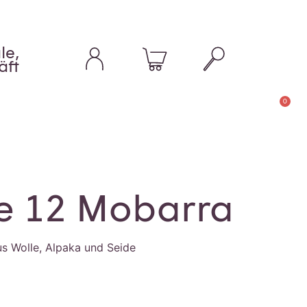
le,
äft
0
e 12 Mobarra
s Wolle, Alpaka und Seide