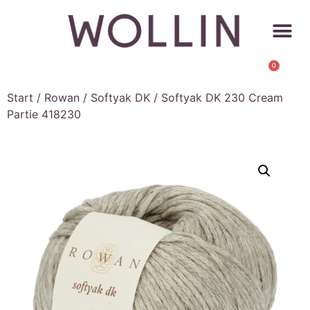
0
Start
/
Rowan
/
Softyak DK
/ Softyak DK 230 Cream
Partie 418230