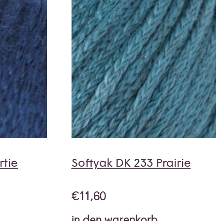
rtie
Softyak DK 233 Prairie
€
11,60
in den warenkorb