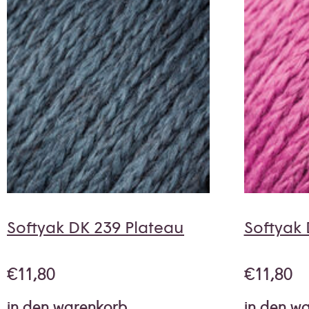
Softyak DK 239 Plateau
Softyak
€
11,80
€
11,80
in den warenkorb
in den w