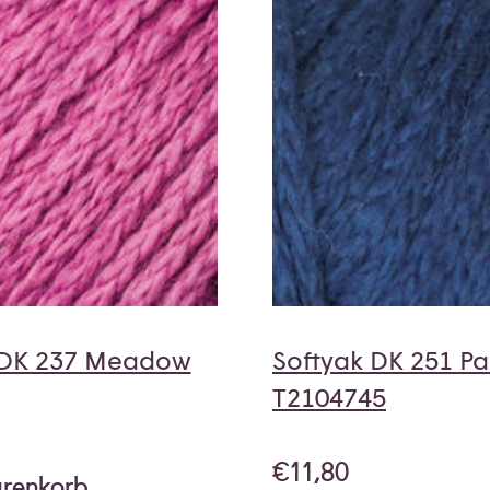
 DK 237 Meadow
Softyak DK 251 Pa
T2104745
€
11,80
arenkorb