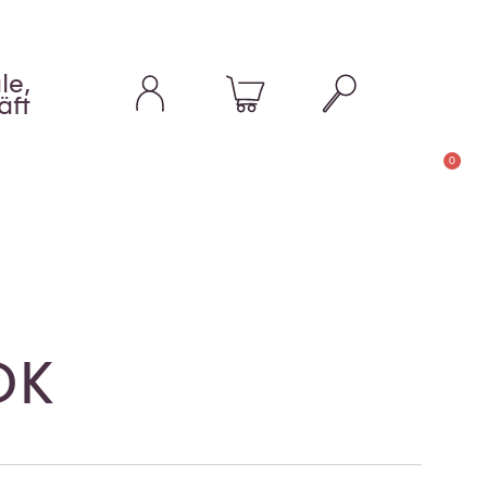
le,
äft
0
DK