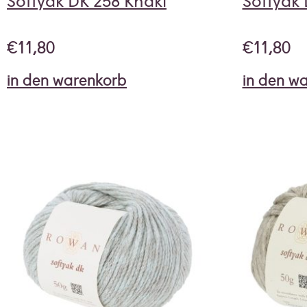
Softyak DK 258 Khaki
Softyak
€
11,80
€
11,80
in den warenkorb
in den w