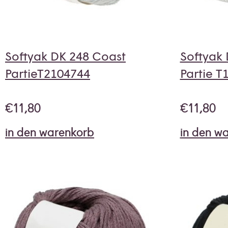
Softyak DK 248 Coast
Softyak
PartieT2104744
Partie T
€
11,80
€
11,80
in den warenkorb
in den w