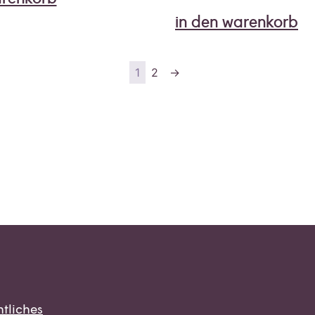
in den warenkorb
1
2
→
tliches