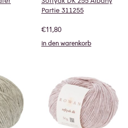
ater
Softyak DK 255 Albany
Partie 311255
€
11,80
in den warenkorb