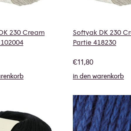
 DK 230 Cream
Softyak DK 230 C
1102004
Partie 418230
€
11,80
arenkorb
in den warenkorb