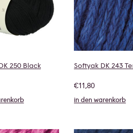
DK 250 Black
Softyak DK 243 Te
€
11,80
arenkorb
in den warenkorb