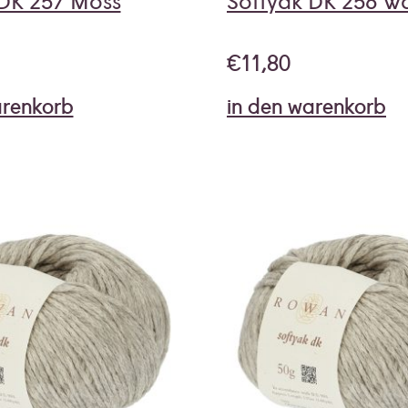
 DK 257 Moss
Softyak DK 256 W
€
11,80
arenkorb
in den warenkorb