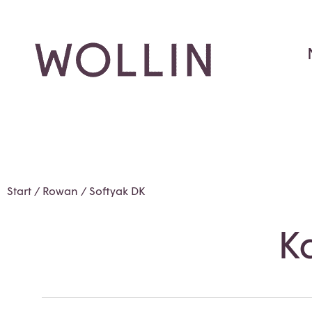
Start
/
Rowan
/ Softyak DK
K