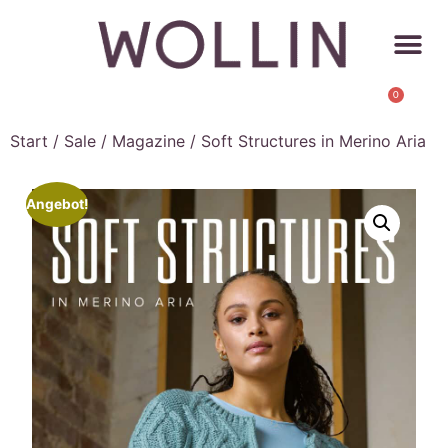
0
Start
/
Sale
/
Magazine
/ Soft Structures in Merino Aria
Angebot!