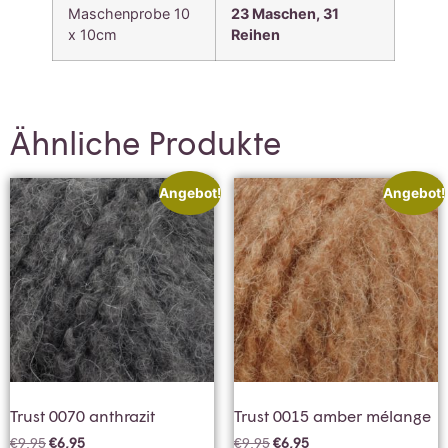
Maschenprobe 10
23 Maschen, 31
x 10cm
Reihen
Ähnliche Produkte
Angebot!
Angebot!
Trust 0070 anthrazit
Trust 0015 amber mélange
€
9,95
€
6,95
€
9,95
€
6,95