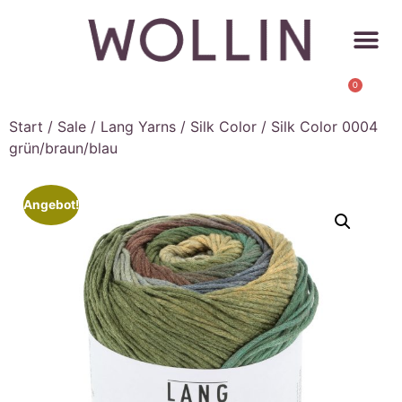
0
Start
/
Sale
/
Lang Yarns
/
Silk Color
/ Silk Color 0004
grün/braun/blau
Angebot!