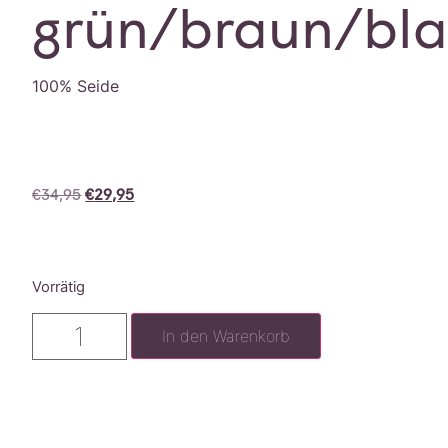
grün/braun/bl
100% Seide
€
34,95
€
29,95
Vorrätig
In den Warenkorb