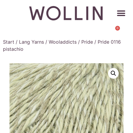
0
Start
/
Lang Yarns
/
Wooladdicts
/
Pride
/ Pride 0116
pistachio