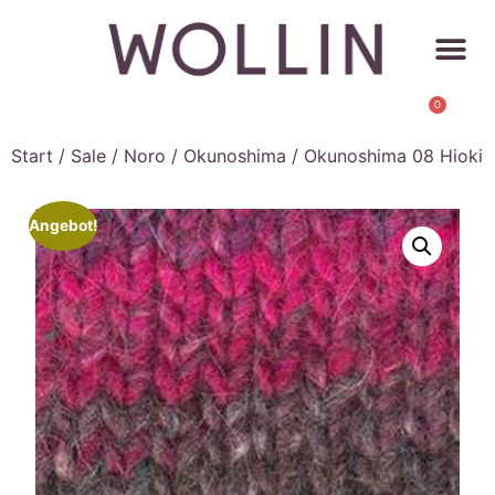
0
Start
/
Sale
/
Noro
/
Okunoshima
/ Okunoshima 08 Hioki
Angebot!