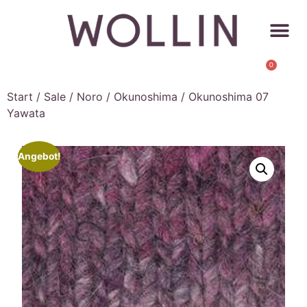
0
Start
/
Sale
/
Noro
/
Okunoshima
/ Okunoshima 07
Yawata
Angebot!