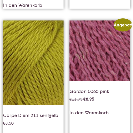
In den Warenkorb
Angebot!
Gordon 0065 pink
€
11,95
€
8,95
In den Warenkorb
Carpe Diem 211 senfgelb
€
8,50