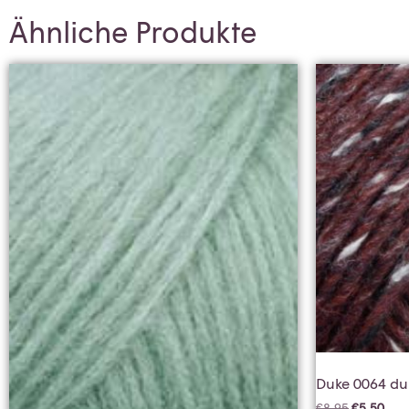
Ähnliche Produkte
Duke 0064 du
€
8,95
€
5,50