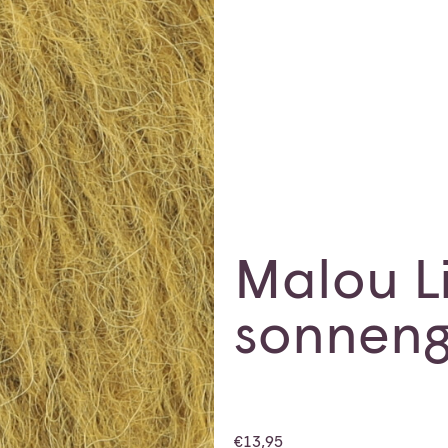
Malou L
sonneng
€
13,95