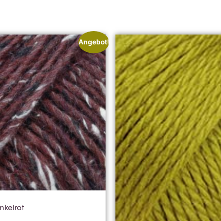
Angebot!
nkelrot