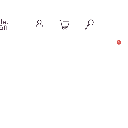
le,
äft
0