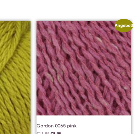
Angebot!
Gordon 0065 pink
€
11,95
€
8,95