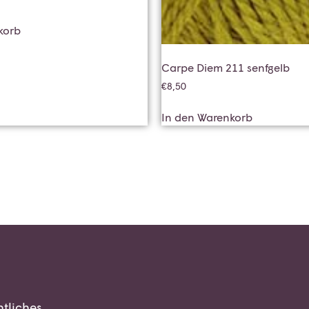
korb
Carpe Diem 211 senfgelb
€
8,50
In den Warenkorb
tliches