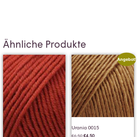
Ähnliche Produkte
Angebot!
Urania 0015
€
6,50
€
4,50