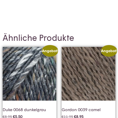
Ähnliche Produkte
Angebot!
Angebot!
Duke 0068 dunkelgrau
Gordon 0039 camel
€
8,95
€
5,50
€
11,95
€
8,95