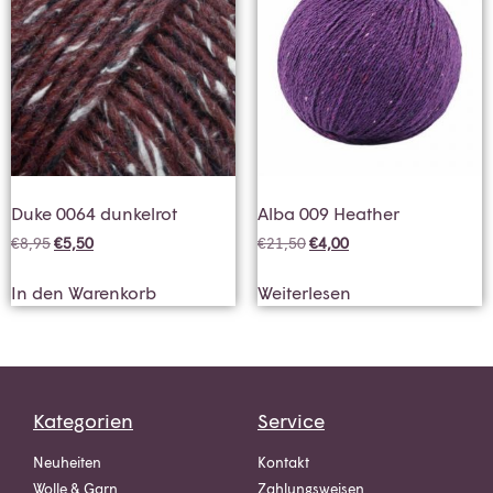
Duke 0064 dunkelrot
Alba 009 Heather
€
8,95
€
5,50
€
21,50
€
4,00
In den Warenkorb
Weiterlesen
Kategorien
Service
Neuheiten
Kontakt
Wolle & Garn
Zahlungsweisen