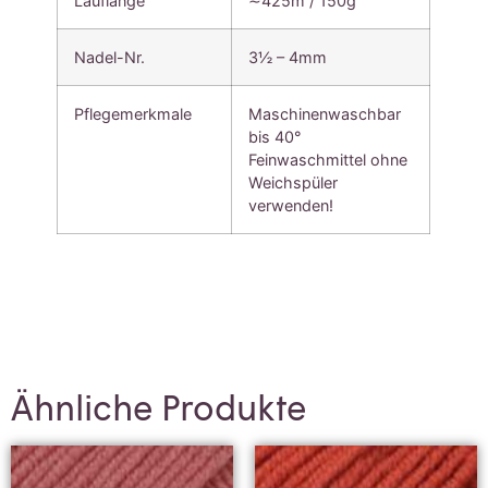
Lauflänge
∼425m / 150g
Nadel-Nr.
3½ – 4mm
Pflegemerkmale
Maschinenwaschbar
bis 40°
Feinwaschmittel ohne
Weichspüler
verwenden!
Ähnliche Produkte