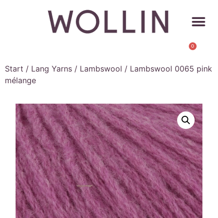
0
Start
/
Lang Yarns
/
Lambswool
/ Lambswool 0065 pink
mélange