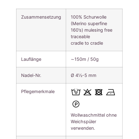
Zusammensetzung
100% Schurwolle
(Merino superfine
160’s) mulesing free
traceable
cradle to cradle
Lauflänge
∼150m / 50g
Nadel-Nr.
Ø 4½-5 mm
Pflegemerkmale
Wollwaschmittel ohne
Weichspüler
verwenden.