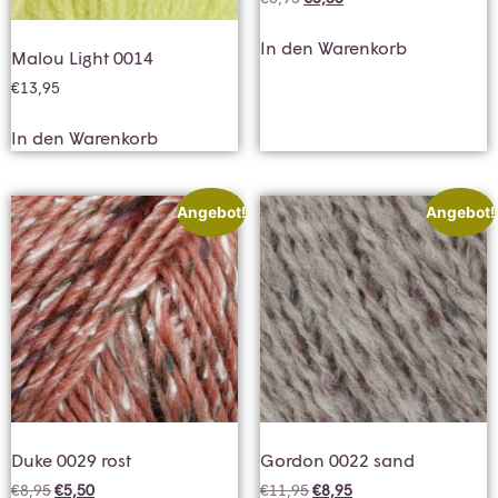
In den Warenkorb
Malou Light 0014
€
13,95
In den Warenkorb
Angebot!
Angebot!
Duke 0029 rost
Gordon 0022 sand
€
8,95
€
5,50
€
11,95
€
8,95