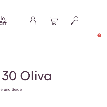
le,
äft
0
 30 Oliva
le und Seide