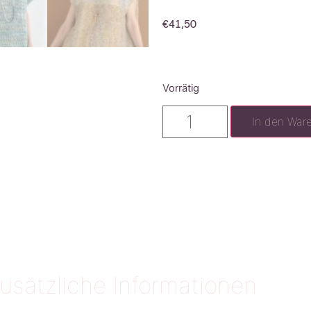
€
41,50
Vorrätig
In den War
usätzliche Informationen