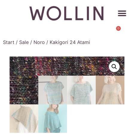
0
Start
/
Sale
/
Noro
/ Kakigori 24 Atami