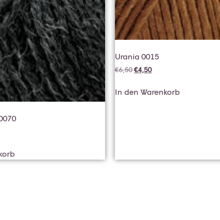
Urania 0015
€
6,50
€
4,50
In den Warenkorb
0070
korb