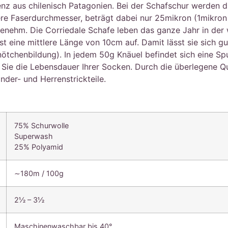
nz aus chilenisch Patagonien. Bei der Schafschur werden di
tlere Faserdurchmesser, beträgt dabei nur 25mikron (1mikron 
genehm. Die Corriedale Schafe leben das ganze Jahr in der 
t eine mittlere Länge von 10cm auf. Damit lässt sie sich gu
(Knötchenbildung). In jedem 50g Knäuel befindet sich eine Sp
 Sie die Lebensdauer Ihrer Socken. Durch die überlegene Qua
der- und Herrenstrickteile.
75% Schurwolle
Superwash
25% Polyamid
∼180m / 100g
2½ – 3½
Maschinenwaschbar bis 40°