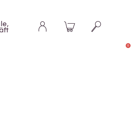
le,
äft
0