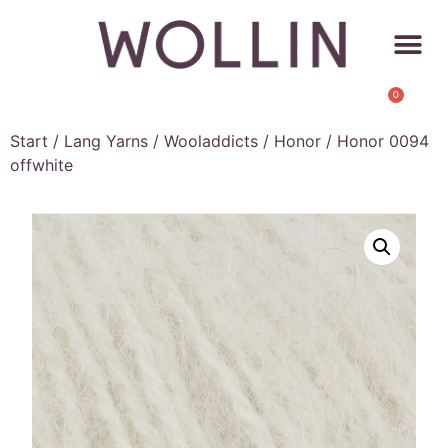
0
Start
/
Lang Yarns
/
Wooladdicts
/
Honor
/ Honor 0094
offwhite