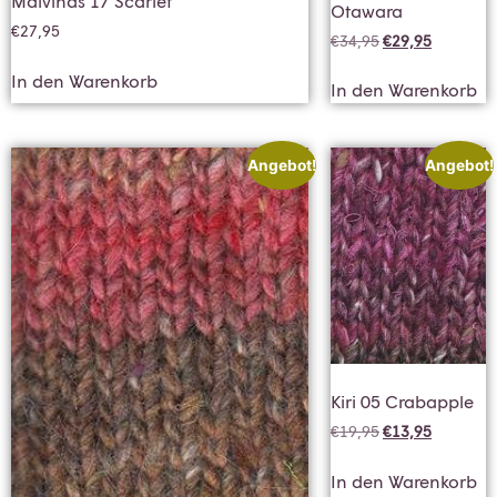
Malvinas 17 Scarlet
Otawara
€
27,95
€
34,95
€
29,95
In den Warenkorb
In den Warenkorb
Angebot!
Angebot!
Kiri 05 Crabapple
€
19,95
€
13,95
In den Warenkorb