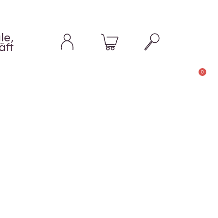
le,
äft
0