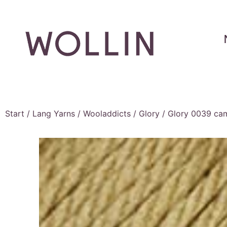
Start
/
Lang Yarns
/
Wooladdicts
/
Glory
/ Glory 0039 ca