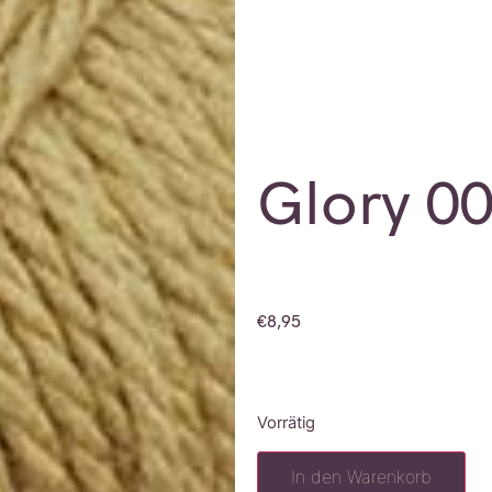
Glory 0
€
8,95
Vorrätig
In den Warenkorb