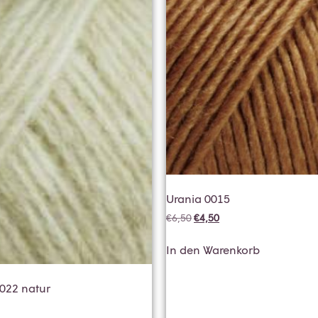
Urania 0015
€
6,50
€
4,50
In den Warenkorb
0022 natur