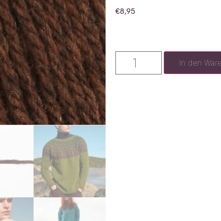
€
8,95
In den War