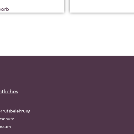
korb
tliches
rrufsbelehrung
nschutz
essum