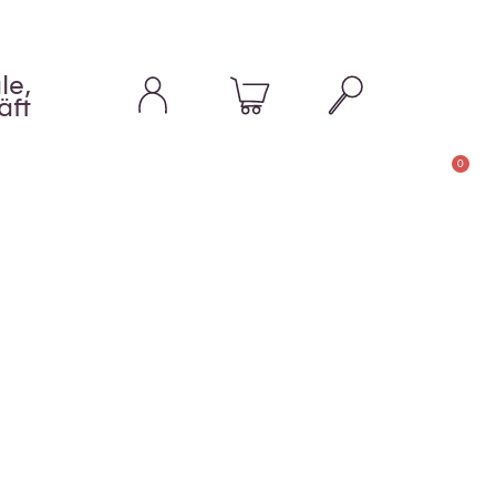
le,
äft
0