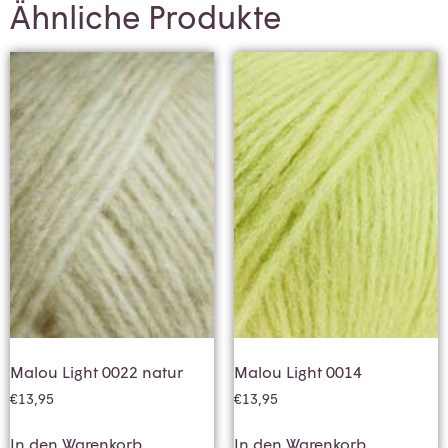
Ähnliche Produkte
Malou Light 0022 natur
Malou Light 0014
€
13,95
€
13,95
In den Warenkorb
In den Warenkorb