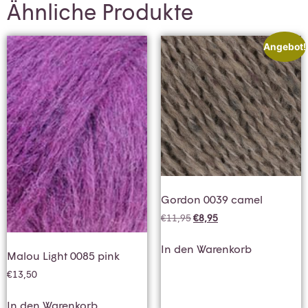
Ähnliche Produkte
Angebot!
Gordon 0039 camel
€
11,95
€
8,95
In den Warenkorb
Malou Light 0085 pink
€
13,50
In den Warenkorb