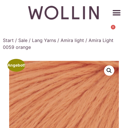
0
Start
/
Sale
/
Lang Yarns
/
Amira light
/ Amira Light
0059 orange
Angebot!