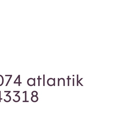
74 atlantik
843318