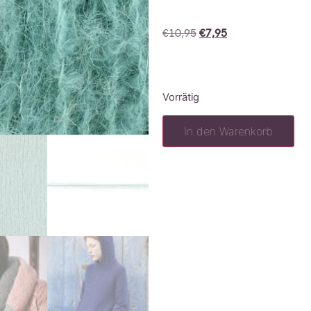
€
10,95
€
7,95
Vorrätig
In den Warenkorb