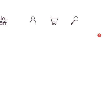
le,
äft
0