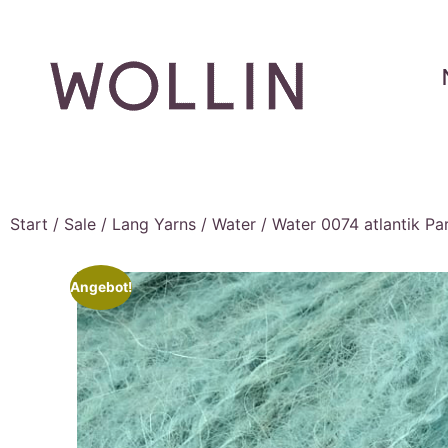
Start
/
Sale
/
Lang Yarns
/
Water
/ Water 0074 atlantik Pa
Angebot!