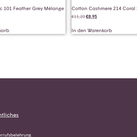
ic 101 Feather Grey Mélange
Cotton Cashmere 214 Coral 
€
11,20
€
8,95
korb
In den Warenkorb
tliches
rrufsbelehrung