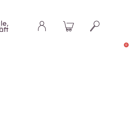
le,
äft
0