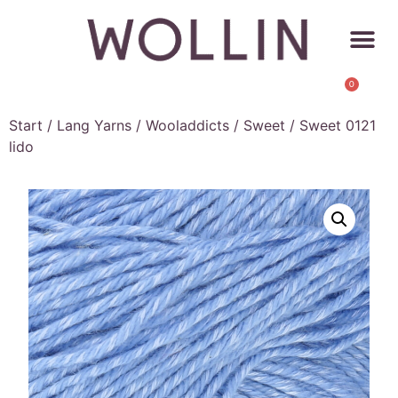
0
Start
/
Lang Yarns
/
Wooladdicts
/
Sweet
/ Sweet 0121
lido