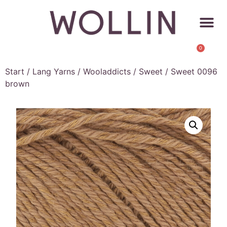
0
Start
/
Lang Yarns
/
Wooladdicts
/
Sweet
/ Sweet 0096
brown