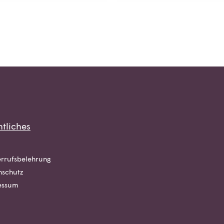
tliches
rrufsbelehrung
nschutz
essum