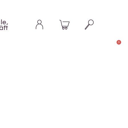
le,
äft
0