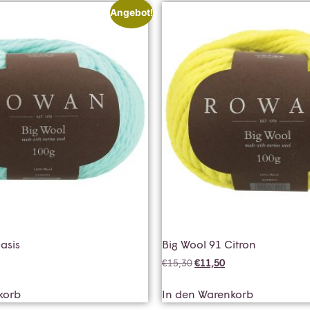
Angebot!
asis
Big Wool 91 Citron
€
15,30
€
11,50
korb
In den Warenkorb