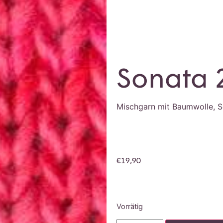
Sonata 
Mischgarn mit Baumwolle, S
€
19,90
Vorrätig