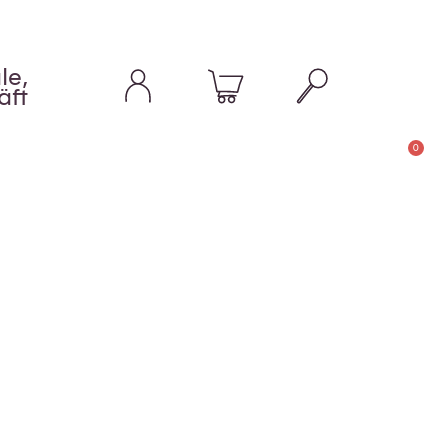
le,
äft
0