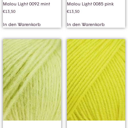
Malou Light 0092 mint
Malou Light 0085 pink
€
13,50
€
13,50
In den Warenkorb
In den Warenkorb