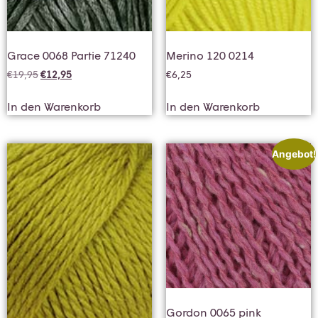
Grace 0068 Partie 71240
Merino 120 0214
€
19,95
€
12,95
€
6,25
In den Warenkorb
In den Warenkorb
Angebot!
Gordon 0065 pink